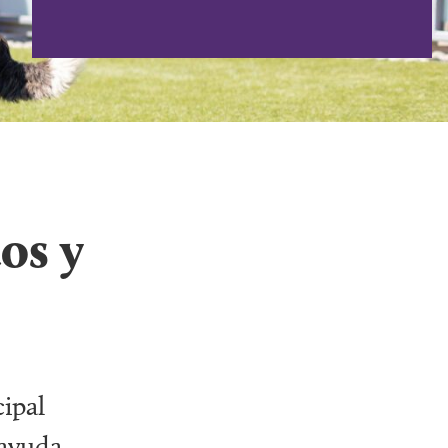
tos y
ipal
 ayuda