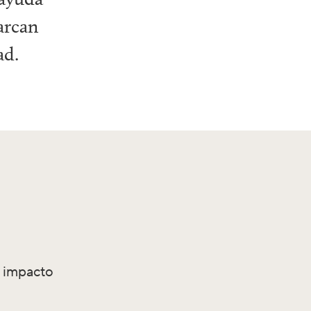
arcan
ad.
n impacto